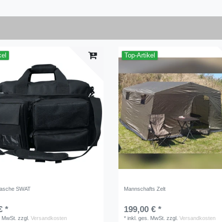
kel
Top-Artikel
 Tasche SWAT
Mannschafts Zelt
€ *
199,00 € *
. MwSt.
zzgl.
Versandkosten
*
inkl. ges. MwSt.
zzgl.
Versandkosten