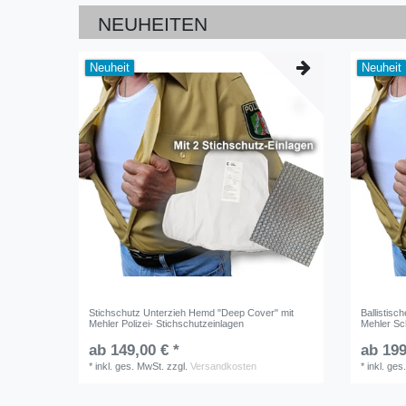
NEUHEITEN
Neuheit
Neuheit
Stichschutz Unterzieh Hemd "Deep Cover" mit
Ballistis
Mehler Polizei- Stichschutzeinlagen
Mehler Sch
ab 149,00 € *
ab 199
*
inkl. ges. MwSt.
zzgl.
Versandkosten
*
inkl. ges