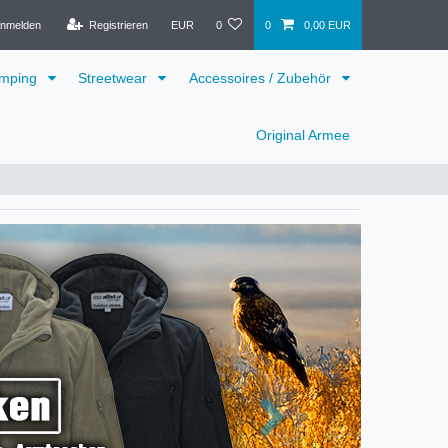
nmelden
Registrieren
EUR
0
0
0,00 EUR
mping
Streetwear
Accessoires / Zubehör
Original Armee