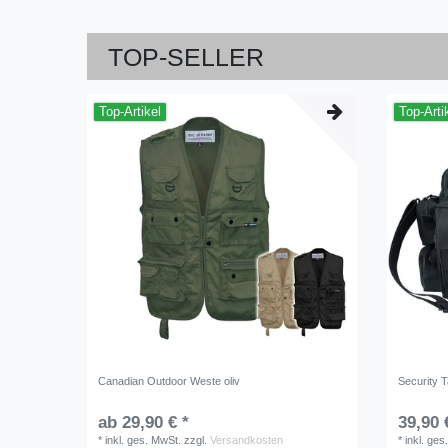
TOP-SELLER
Top-Artikel
Top-Arti
Canadian Outdoor Weste oliv
Security
ab 29,90 € *
39,90 
*
inkl. ges. MwSt.
zzgl.
Versandkosten
*
inkl. ges