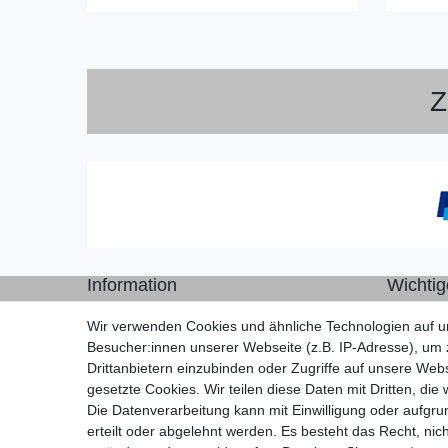
Z
Information
Wichtig
Versand mit DHL weltweit
Daten
Wir verwenden Cookies und ähnliche Technologien auf 
Kostenloser Versand ab 40 €
Impre
Besucher:innen unserer Webseite (z.B. IP-Adresse), um z
Lieferung an Paketstation
Konta
Drittanbietern einzubinden oder Zugriffe auf unsere Webs
14 Tage Rückgaberecht
AGB
gesetzte Cookies. Wir teilen diese Daten mit Dritten, die
Die Datenverarbeitung kann mit Einwilligung oder aufgru
erteilt oder abgelehnt werden. Es besteht das Recht, nich