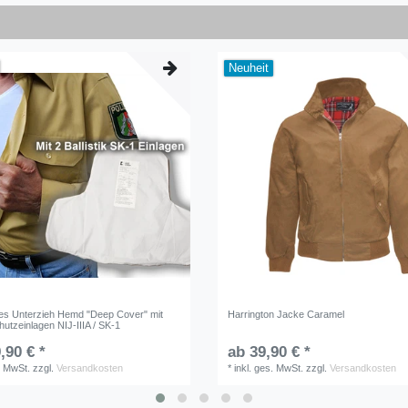
Neuheit
ches Unterzieh Hemd "Deep Cover" mit
Harrington Jacke Caramel
utzeinlagen NIJ-IIIA / SK-1
,90 € *
ab 39,90 € *
. MwSt.
zzgl.
Versandkosten
*
inkl. ges. MwSt.
zzgl.
Versandkosten