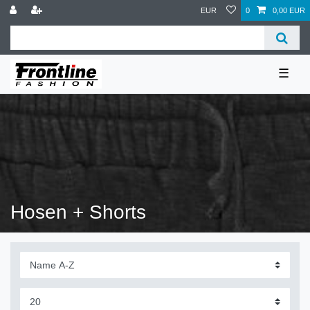
EUR
0
0,00 EUR
☰
Hosen + Shorts