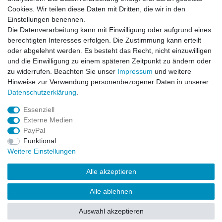
Cookies. Wir teilen diese Daten mit Dritten, die wir in den
Wichtiges
Einstellungen benennen.
Datenschutz
Die Datenverarbeitung kann mit Einwilligung oder aufgrund eines
Impressum
berechtigten Interesses erfolgen. Die Zustimmung kann erteilt
Kontakt
oder abgelehnt werden. Es besteht das Recht, nicht einzuwilligen
AGB
und die Einwilligung zu einem späteren Zeitpunkt zu ändern oder
zu widerrufen. Beachten Sie unser
Impressum
und weitere
Service
Hinweise zur Verwendung personenbezogener Daten in unserer
Zahlung und Versand
Daten­schutz­erklärung
.
Widerrufsrecht
Essenziell
Vertrag widerrufen
Externe Medien
Rücksendung
PayPal
Verpackung
Funktional
News
Weitere Einstellungen
Newsletter
Alle akzeptieren
Alle ablehnen
© Copyright Frontline Fashion 2026 | Alle Rechte vorbehalten.
Auswahl akzeptieren