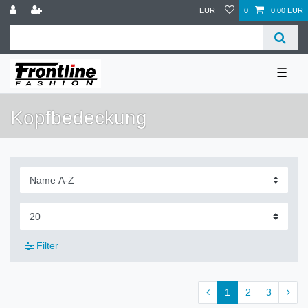
EUR
0
0,00 EUR
☰
Kopfbedeckung
Filter
1
2
3