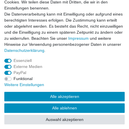
Cookies. Wir teilen diese Daten mit Dritten, die wir in den
Wichtiges
Einstellungen benennen.
Datenschutz
Die Datenverarbeitung kann mit Einwilligung oder aufgrund eines
Impressum
berechtigten Interesses erfolgen. Die Zustimmung kann erteilt
Kontakt
oder abgelehnt werden. Es besteht das Recht, nicht einzuwilligen
AGB
und die Einwilligung zu einem späteren Zeitpunkt zu ändern oder
zu widerrufen. Beachten Sie unser
Impressum
und weitere
Service
Hinweise zur Verwendung personenbezogener Daten in unserer
Zahlung und Versand
Daten­schutz­erklärung
.
Widerrufsrecht
Essenziell
Vertrag widerrufen
Externe Medien
Rücksendung
PayPal
Verpackung
Funktional
News
Weitere Einstellungen
Newsletter
Alle akzeptieren
Alle ablehnen
© Copyright Frontline Fashion 2026 | Alle Rechte vorbehalten.
Auswahl akzeptieren