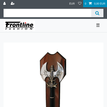
EUR
0
0,00 EUR
☰