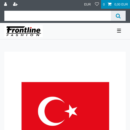
EUR
0
0,00 EUR
☰