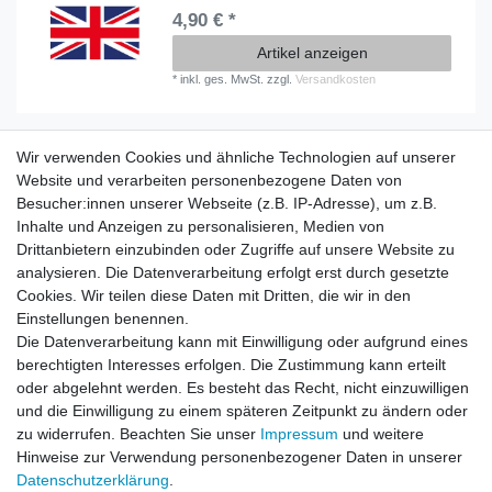
4,90 € *
Artikel anzeigen
*
inkl. ges. MwSt.
zzgl.
Versandkosten
Wir verwenden Cookies und ähnliche Technologien auf unserer
Information
Website und verarbeiten personenbezogene Daten von
Versand mit DHL weltweit
Besucher:innen unserer Webseite (z.B. IP-Adresse), um z.B.
Kostenloser Versand ab 40 €
Inhalte und Anzeigen zu personalisieren, Medien von
Lieferung an Paketstation
Drittanbietern einzubinden oder Zugriffe auf unsere Website zu
14 Tage Rückgaberecht
analysieren. Die Datenverarbeitung erfolgt erst durch gesetzte
Cookies. Wir teilen diese Daten mit Dritten, die wir in den
Wichtiges
Einstellungen benennen.
Datenschutz
Die Datenverarbeitung kann mit Einwilligung oder aufgrund eines
Impressum
berechtigten Interesses erfolgen. Die Zustimmung kann erteilt
Kontakt
oder abgelehnt werden. Es besteht das Recht, nicht einzuwilligen
AGB
und die Einwilligung zu einem späteren Zeitpunkt zu ändern oder
zu widerrufen. Beachten Sie unser
Impressum
und weitere
Service
Hinweise zur Verwendung personenbezogener Daten in unserer
Zahlung und Versand
Daten­schutz­erklärung
.