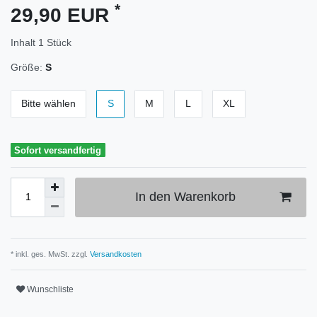
*
29,90 EUR
Inhalt
1
Stück
Größe:
S
Bitte wählen
S
M
L
XL
Sofort versandfertig
In den Warenkorb
* inkl. ges. MwSt. zzgl.
Versandkosten
Wunschliste