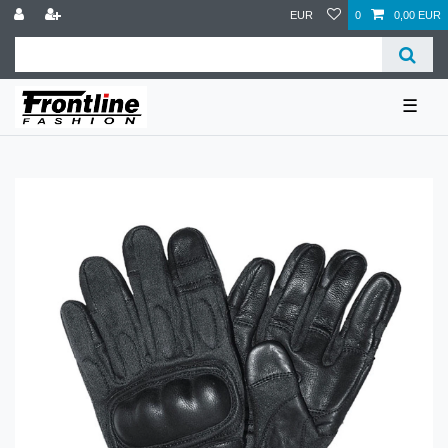
EUR
0
0,00 EUR
☰