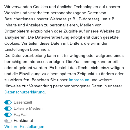
Wir verwenden Cookies und ähnliche Technologien auf unserer
Information
Website und verarbeiten personenbezogene Daten von
Versand mit DHL weltweit
Besucher:innen unserer Webseite (z.B. IP-Adresse), um z.B.
Kostenloser Versand ab 40 €
Inhalte und Anzeigen zu personalisieren, Medien von
Lieferung an Paketstation
Drittanbietern einzubinden oder Zugriffe auf unsere Website zu
14 Tage Rückgaberecht
analysieren. Die Datenverarbeitung erfolgt erst durch gesetzte
Cookies. Wir teilen diese Daten mit Dritten, die wir in den
Wichtiges
Einstellungen benennen.
Datenschutz
Die Datenverarbeitung kann mit Einwilligung oder aufgrund eines
Impressum
berechtigten Interesses erfolgen. Die Zustimmung kann erteilt
Kontakt
oder abgelehnt werden. Es besteht das Recht, nicht einzuwilligen
AGB
und die Einwilligung zu einem späteren Zeitpunkt zu ändern oder
zu widerrufen. Beachten Sie unser
Impressum
und weitere
Service
Hinweise zur Verwendung personenbezogener Daten in unserer
Zahlung und Versand
Daten­schutz­erklärung
.
Widerrufsrecht
Essenziell
Vertrag widerrufen
Externe Medien
Rücksendung
PayPal
Verpackung
Funktional
News
Weitere Einstellungen