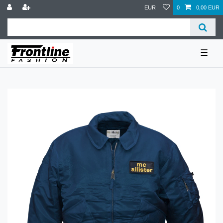
EUR
0
0,00 EUR
☰