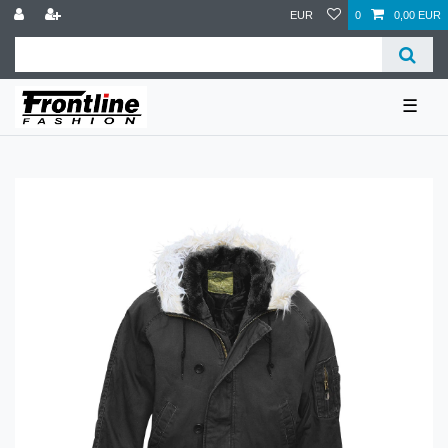
EUR
0
0,00 EUR
☰