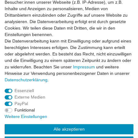
Versand mit DHL weltweit
Besucher:innen unserer Webseite (z.B. IP-Adresse), um z.B.
Kostenloser Versand ab 40 €
Inhalte und Anzeigen zu personalisieren, Medien von
Lieferung an Paketstation
Drittanbietern einzubinden oder Zugriffe auf unsere Website zu
14 Tage Rückgaberecht
analysieren. Die Datenverarbeitung erfolgt erst durch gesetzte
Cookies. Wir teilen diese Daten mit Dritten, die wir in den
Wichtiges
Einstellungen benennen.
Datenschutz
Die Datenverarbeitung kann mit Einwilligung oder aufgrund eines
Impressum
berechtigten Interesses erfolgen. Die Zustimmung kann erteilt
Kontakt
oder abgelehnt werden. Es besteht das Recht, nicht einzuwilligen
AGB
und die Einwilligung zu einem späteren Zeitpunkt zu ändern oder
zu widerrufen. Beachten Sie unser
Impressum
und weitere
Service
Hinweise zur Verwendung personenbezogener Daten in unserer
Zahlung und Versand
Daten­schutz­erklärung
.
Widerrufsrecht
Essenziell
Vertrag widerrufen
Externe Medien
Rücksendung
PayPal
Verpackung
Funktional
News
Weitere Einstellungen
Newsletter
Alle akzeptieren