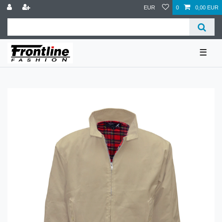
EUR
0
0,00 EUR
☰