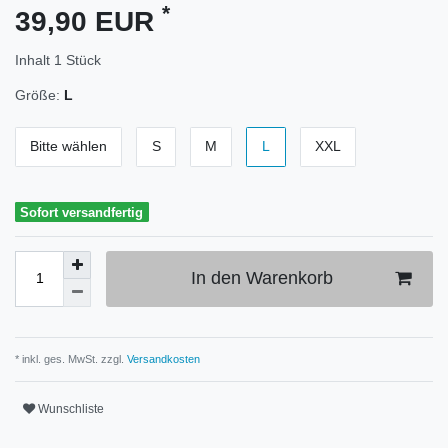
*
39,90 EUR
Inhalt
1
Stück
Größe:
L
Bitte wählen
S
M
L
XXL
Sofort versandfertig
In den Warenkorb
* inkl. ges. MwSt. zzgl.
Versandkosten
Wunschliste