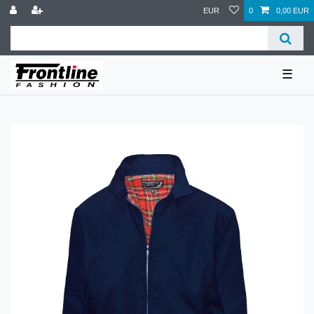
EUR
0
0,00 EUR
☰