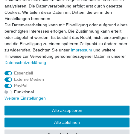
14 Tage Rückgaberecht
analysieren. Die Datenverarbeitung erfolgt erst durch gesetzte
Cookies. Wir teilen diese Daten mit Dritten, die wir in den
Wichtiges
Einstellungen benennen.
Datenschutz
Die Datenverarbeitung kann mit Einwilligung oder aufgrund eines
Impressum
berechtigten Interesses erfolgen. Die Zustimmung kann erteilt
Kontakt
oder abgelehnt werden. Es besteht das Recht, nicht einzuwilligen
AGB
und die Einwilligung zu einem späteren Zeitpunkt zu ändern oder
zu widerrufen. Beachten Sie unser
Impressum
und weitere
Service
Hinweise zur Verwendung personenbezogener Daten in unserer
Zahlung und Versand
Daten­schutz­erklärung
.
Widerrufsrecht
Essenziell
Vertrag widerrufen
Externe Medien
Rücksendung
PayPal
Verpackung
Funktional
News
Weitere Einstellungen
Newsletter
Alle akzeptieren
Alle ablehnen
© Copyright Frontline Fashion 2026 | Alle Rechte vorbehalten.