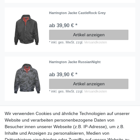
Harrington Jacke CastleRock Grey
ab 39,90 € *
Artikel anzeigen
*
inkl. ges. MwSt.
zzgl.
Versandkosten
Harrington Jacke RussianNight
ab 39,90 € *
Artikel anzeigen
*
inkl. ges. MwSt.
zzgl.
Versandkosten
Wir verwenden Cookies und ähnliche Technologien auf unserer
Information
Website und verarbeiten personenbezogene Daten von
Versand mit DHL weltweit
Besucher:innen unserer Webseite (z.B. IP-Adresse), um z.B.
Kostenloser Versand ab 40 €
Inhalte und Anzeigen zu personalisieren, Medien von
Lieferung an Paketstation
Drittanbietern einzubinden oder Zugriffe auf unsere Website zu