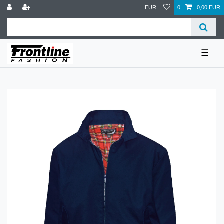
EUR
0
0,00 EUR
☰