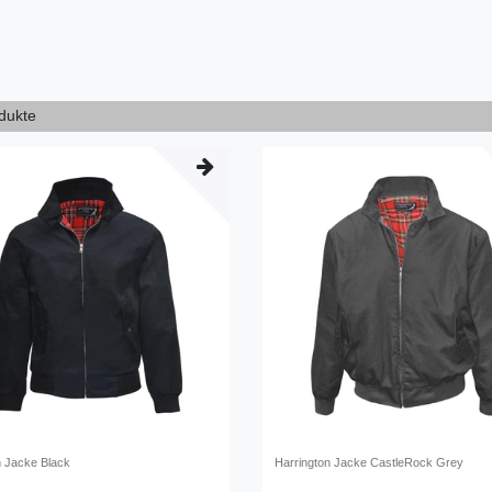
odukte
n Jacke Black
Harrington Jacke CastleRock Grey