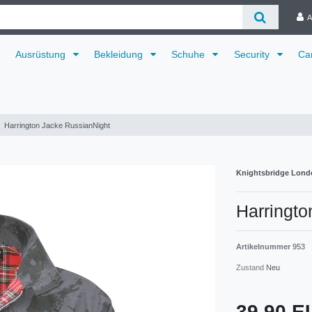
A
Ausrüstung
Bekleidung
Schuhe
Security
Ca
Harrington Jacke RussianNight
Knightsbridge Lond
Harringto
Artikelnummer
953
Zustand
Neu
39,90 