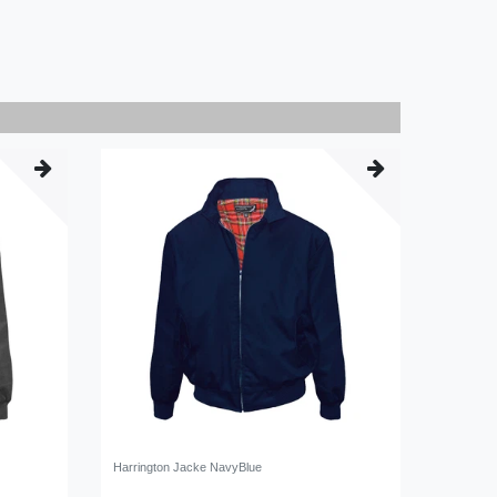
Harrington Jacke NavyBlue