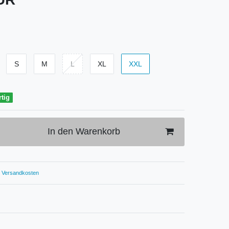
S
M
L
XL
XXL
rtig
In den Warenkorb
Versandkosten