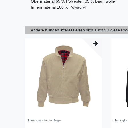
Obermaterial 65 % Polyester, 35 % Baumwolle
Innenmaterial 100 % Polyacryl
Andere Kunden interessierten sich auch für diese Pr
Harrington Jacke Beige
Harringto