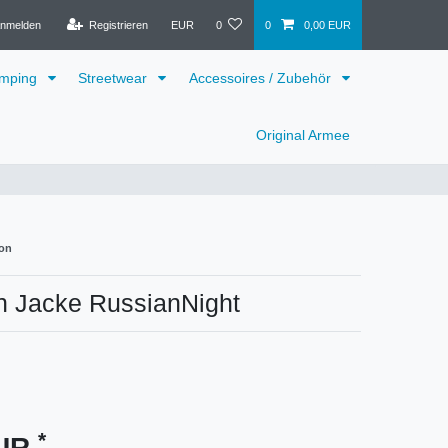
nmelden
Registrieren
EUR
0
0
0,00 EUR
mping
Streetwear
Accessoires / Zubehör
Original Armee
on
n Jacke RussianNight
*
EUR