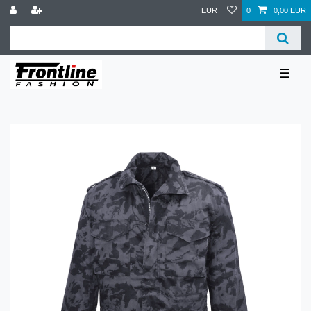
EUR
0
0,00 EUR
☰