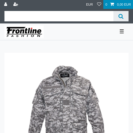
EUR
0
0,00 EUR
☰