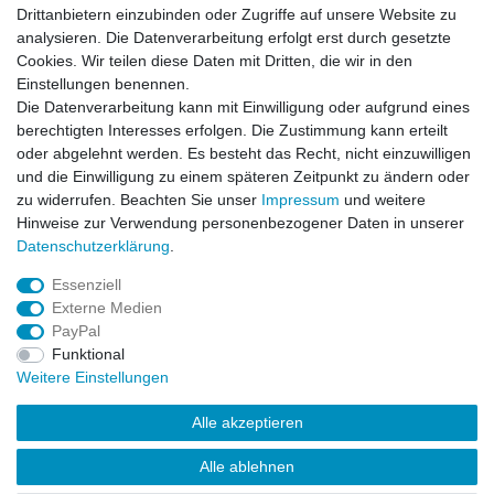
Lieferung an Paketstation
Drittanbietern einzubinden oder Zugriffe auf unsere Website zu
14 Tage Rückgaberecht
analysieren. Die Datenverarbeitung erfolgt erst durch gesetzte
Cookies. Wir teilen diese Daten mit Dritten, die wir in den
Wichtiges
Einstellungen benennen.
Datenschutz
Die Datenverarbeitung kann mit Einwilligung oder aufgrund eines
Impressum
berechtigten Interesses erfolgen. Die Zustimmung kann erteilt
Kontakt
oder abgelehnt werden. Es besteht das Recht, nicht einzuwilligen
AGB
und die Einwilligung zu einem späteren Zeitpunkt zu ändern oder
zu widerrufen. Beachten Sie unser
Impressum
und weitere
Service
Hinweise zur Verwendung personenbezogener Daten in unserer
Zahlung und Versand
Daten­schutz­erklärung
.
Widerrufsrecht
Essenziell
Vertrag widerrufen
Externe Medien
Rücksendung
PayPal
Verpackung
Funktional
News
Weitere Einstellungen
Newsletter
Alle akzeptieren
Alle ablehnen
© Copyright Frontline Fashion 2026 | Alle Rechte vorbehalten.