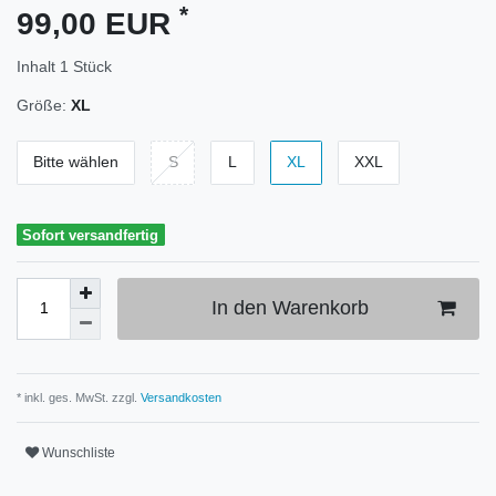
*
99,00 EUR
Inhalt
1
Stück
Größe:
XL
Bitte wählen
S
L
XL
XXL
Sofort versandfertig
In den Warenkorb
* inkl. ges. MwSt. zzgl.
Versandkosten
Wunschliste