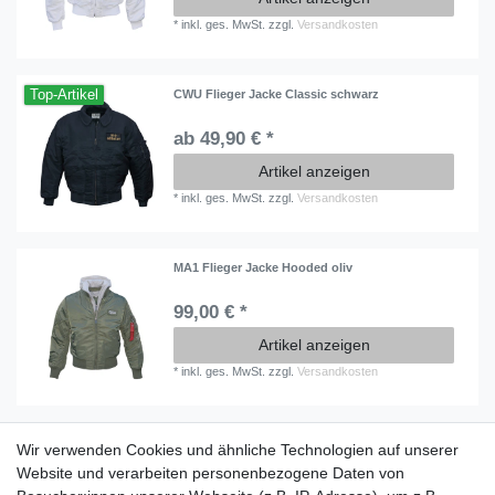
*
inkl. ges. MwSt.
zzgl.
Versandkosten
Top-Artikel
CWU Flieger Jacke Classic schwarz
ab 49,90 € *
Artikel anzeigen
*
inkl. ges. MwSt.
zzgl.
Versandkosten
MA1 Flieger Jacke Hooded oliv
99,00 € *
Artikel anzeigen
*
inkl. ges. MwSt.
zzgl.
Versandkosten
Wir verwenden Cookies und ähnliche Technologien auf unserer
Information
Website und verarbeiten personenbezogene Daten von
Versand mit DHL weltweit