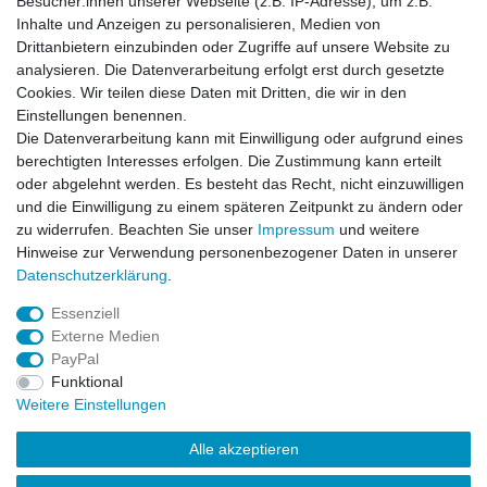
Besucher:innen unserer Webseite (z.B. IP-Adresse), um z.B.
Kostenloser Versand ab 40 €
Inhalte und Anzeigen zu personalisieren, Medien von
Lieferung an Paketstation
Drittanbietern einzubinden oder Zugriffe auf unsere Website zu
14 Tage Rückgaberecht
analysieren. Die Datenverarbeitung erfolgt erst durch gesetzte
Cookies. Wir teilen diese Daten mit Dritten, die wir in den
Wichtiges
Einstellungen benennen.
Datenschutz
Die Datenverarbeitung kann mit Einwilligung oder aufgrund eines
Impressum
berechtigten Interesses erfolgen. Die Zustimmung kann erteilt
Kontakt
oder abgelehnt werden. Es besteht das Recht, nicht einzuwilligen
AGB
und die Einwilligung zu einem späteren Zeitpunkt zu ändern oder
zu widerrufen. Beachten Sie unser
Impressum
und weitere
Service
Hinweise zur Verwendung personenbezogener Daten in unserer
Zahlung und Versand
Daten­schutz­erklärung
.
Widerrufsrecht
Essenziell
Vertrag widerrufen
Externe Medien
Rücksendung
PayPal
Verpackung
Funktional
News
Weitere Einstellungen
Newsletter
Alle akzeptieren