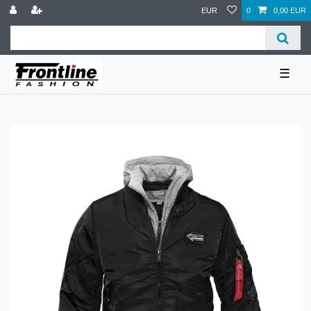
EUR
0
0,00 EUR
☰