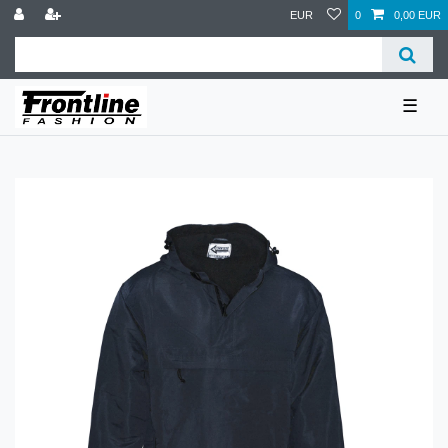
EUR
0
0,00 EUR
☰