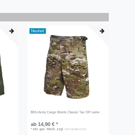
Neuheit
BDU Army Cargo Shorts Classic Tac OP camo
ab 14,90 € *
*
inkl. ges. MwSt.
zzgl.
Versandkosten