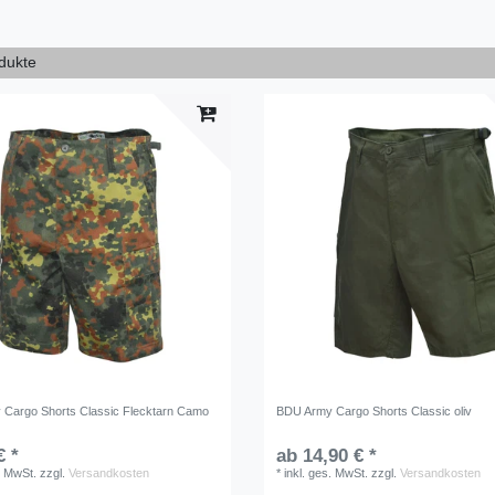
odukte
Cargo Shorts Classic Flecktarn Camo
BDU Army Cargo Shorts Classic oliv
€ *
ab 14,90 € *
. MwSt.
zzgl.
Versandkosten
*
inkl. ges. MwSt.
zzgl.
Versandkosten