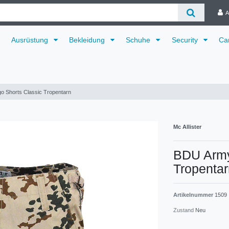
A
Ausrüstung
Bekleidung
Schuhe
Security
Ca
 Shorts Classic Tropentarn
Mc Allister
BDU Army
Tropentar
Artikelnummer
1509
Zustand
Neu