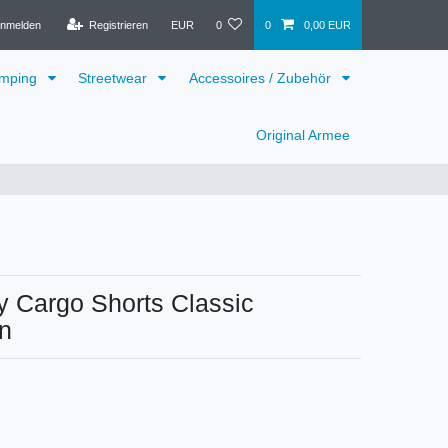
nmelden
Registrieren
EUR
0
0
0,00 EUR
mping
Streetwear
Accessoires / Zubehör
Original Armee
 Cargo Shorts Classic
n