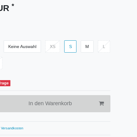
*
EUR
Keine Auswahl
XS
S
M
L
frage
In den Warenkorb
Versandkosten