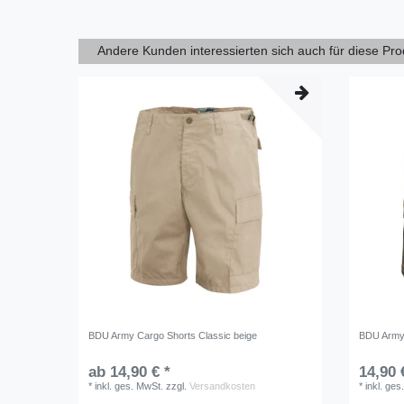
Andere Kunden interessierten sich auch für diese Pr
BDU Army Cargo Shorts Classic beige
BDU Army 
ab 14,90 € *
14,90 
*
inkl. ges. MwSt.
zzgl.
Versandkosten
*
inkl. ges