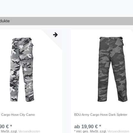
odukte
 Cargo Hose City Camo
BDU Army Cargo Hose Dark Splinter
90 € *
ab 19,90 € *
. MwSt.
zzgl.
Versandkosten
*
inkl. ges. MwSt.
zzgl.
Versandkosten