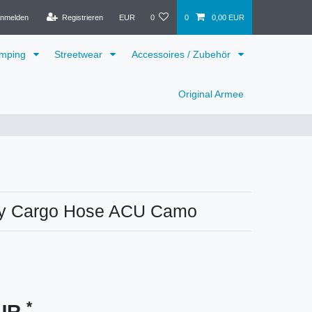
nmelden
Registrieren
EUR
0
0
0,00 EUR
mping
Streetwear
Accessoires / Zubehör
Original Armee
y Cargo Hose ACU Camo
*
EUR