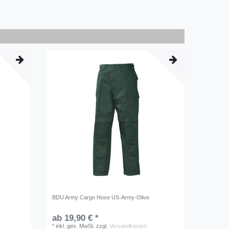
BDU Army Cargo Hose US-Army-Olive
ab 19,90 € *
*
inkl. ges. MwSt.
zzgl.
Versandkosten