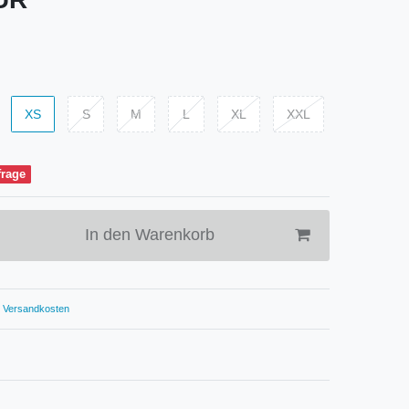
XS
S
M
L
XL
XXL
frage
In den Warenkorb
Versandkosten