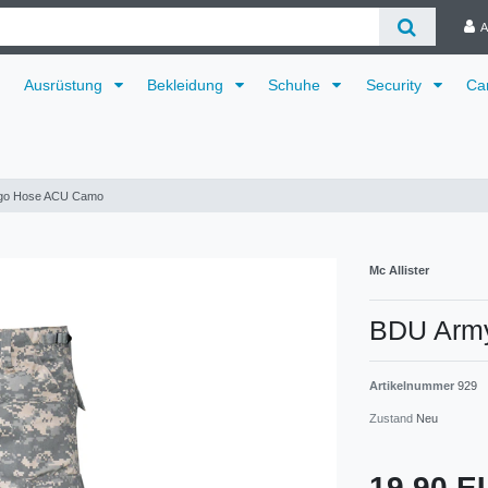
A
Ausrüstung
Bekleidung
Schuhe
Security
Ca
go Hose ACU Camo
Mc Allister
BDU Arm
Artikelnummer
929
Zustand
Neu
19,90 