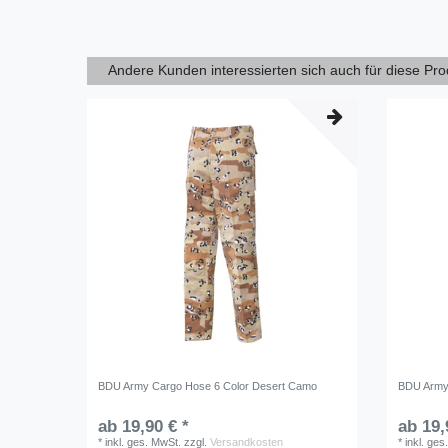
Andere Kunden interessierten sich auch für diese Pr
BDU Army Cargo Hose 6 Color Desert Camo
BDU Army
ab 19,90 € *
ab 19,
*
inkl. ges. MwSt.
zzgl.
Versandkosten
*
inkl. ges