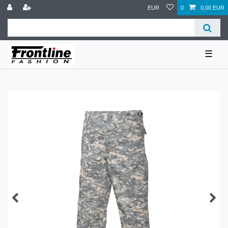
EUR
0
0,00 EUR
☰