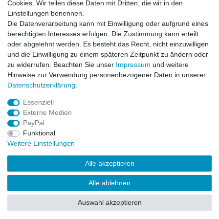
Cookies. Wir teilen diese Daten mit Dritten, die wir in den
Wichtiges
Einstellungen benennen.
Datenschutz
Die Datenverarbeitung kann mit Einwilligung oder aufgrund eines
Impressum
berechtigten Interesses erfolgen. Die Zustimmung kann erteilt
Kontakt
oder abgelehnt werden. Es besteht das Recht, nicht einzuwilligen
AGB
und die Einwilligung zu einem späteren Zeitpunkt zu ändern oder
zu widerrufen. Beachten Sie unser
Impressum
und weitere
Service
Hinweise zur Verwendung personenbezogener Daten in unserer
Zahlung und Versand
Daten­schutz­erklärung
.
Widerrufsrecht
Essenziell
Vertrag widerrufen
Externe Medien
Rücksendung
PayPal
Verpackung
Funktional
News
Weitere Einstellungen
Newsletter
Alle akzeptieren
Alle ablehnen
© Copyright Frontline Fashion 2026 | Alle Rechte vorbehalten.
Auswahl akzeptieren