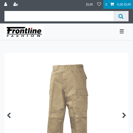
EUR
0
0,00 EUR
☰