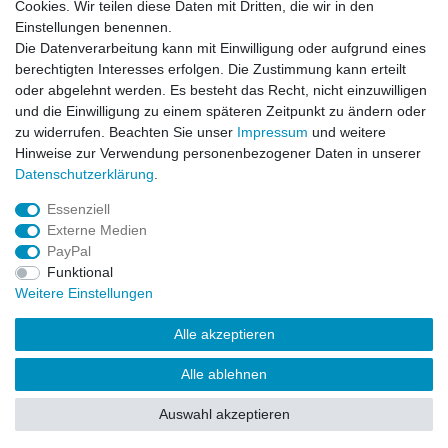
Cookies. Wir teilen diese Daten mit Dritten, die wir in den
Wichtiges
Einstellungen benennen.
Datenschutz
Die Datenverarbeitung kann mit Einwilligung oder aufgrund eines
Impressum
berechtigten Interesses erfolgen. Die Zustimmung kann erteilt
Kontakt
oder abgelehnt werden. Es besteht das Recht, nicht einzuwilligen
AGB
und die Einwilligung zu einem späteren Zeitpunkt zu ändern oder
zu widerrufen. Beachten Sie unser
Impressum
und weitere
Service
Hinweise zur Verwendung personenbezogener Daten in unserer
Zahlung und Versand
Daten­schutz­erklärung
.
Widerrufsrecht
Essenziell
Vertrag widerrufen
Externe Medien
Rücksendung
PayPal
Verpackung
Funktional
News
Weitere Einstellungen
Newsletter
Alle akzeptieren
Alle ablehnen
© Copyright Frontline Fashion 2026 | Alle Rechte vorbehalten.
Auswahl akzeptieren