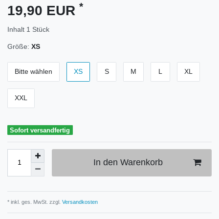
*
19,90 EUR
Inhalt
1
Stück
Größe:
XS
Bitte wählen
XS
S
M
L
XL
XXL
Sofort versandfertig
In den Warenkorb
* inkl. ges. MwSt. zzgl.
Versandkosten