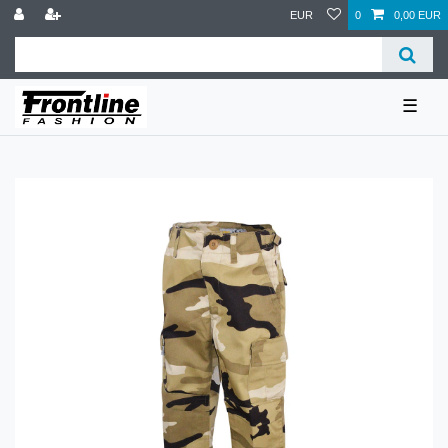
EUR
0
0,00 EUR
☰