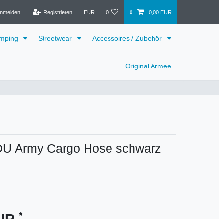
nmelden
Registrieren
EUR
0
0
0,00 EUR
mping
Streetwear
Accessoires / Zubehör
Original Armee
DU Army Cargo Hose schwarz
*
EUR