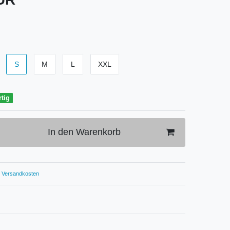
S
M
L
XXL
rtig
In den Warenkorb
Versandkosten