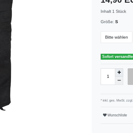
Inhalt
1
Stück
Größe:
S
Bitte wählen
Sofort versandfe
* inkl. ges. MwSt. zzgl.
Wunschliste