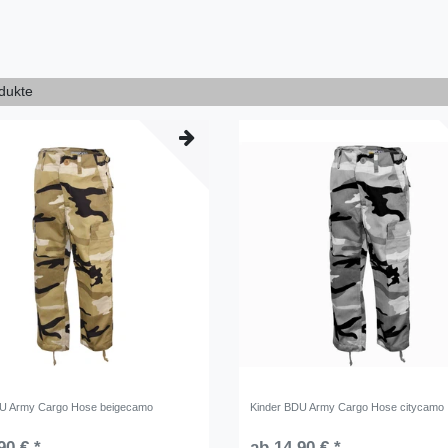
odukte
DU Army Cargo Hose beigecamo
Kinder BDU Army Cargo Hose citycamo
90 € *
ab 14,90 € *