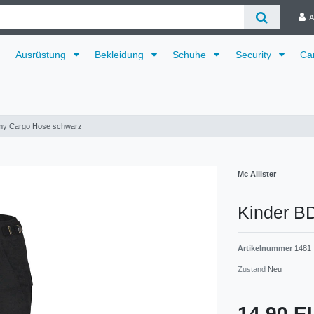
A
Ausrüstung
Bekleidung
Schuhe
Security
Ca
my Cargo Hose schwarz
Mc Allister
Kinder B
Artikelnummer
1481
Zustand
Neu
14,90 