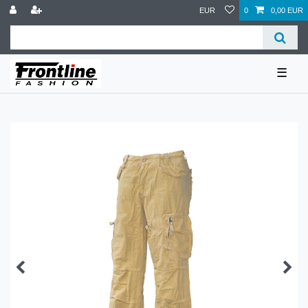
EUR
0
0,00 EUR
☰