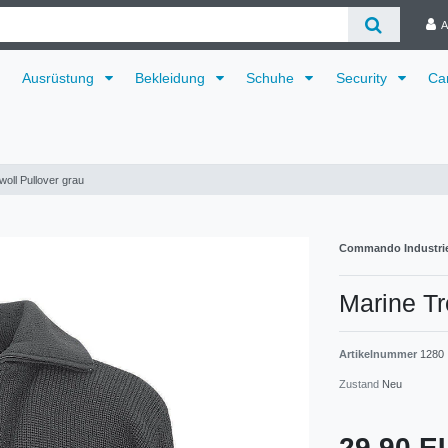
A
Ausrüstung
Bekleidung
Schuhe
Security
Ca
oll Pullover grau
Commando Industri
Marine Tr
Artikelnummer
1280
Zustand
Neu
29,90 