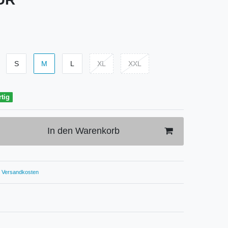
S
M
L
XL
XXL
rtig
In den Warenkorb
Versandkosten