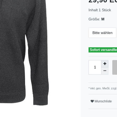
Inhalt
1
Stück
Größe:
M
Bitte wählen
Sofort versandfe
* inkl. ges. MwSt. zzgl.
Wunschliste