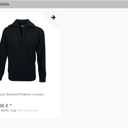
odukte
oyer Baumwoll Pullover schwarz
90 € *
. MwSt.
zzgl.
Versandkosten