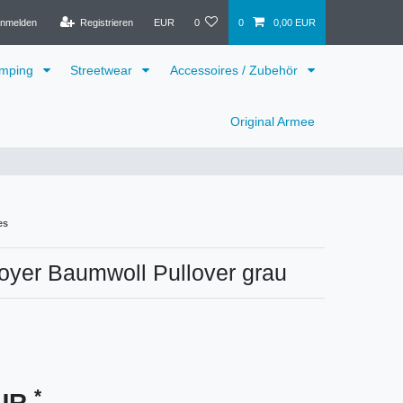
nmelden
Registrieren
EUR
0
0
0,00 EUR
mping
Streetwear
Accessoires / Zubehör
Original Armee
es
oyer Baumwoll Pullover grau
*
EUR