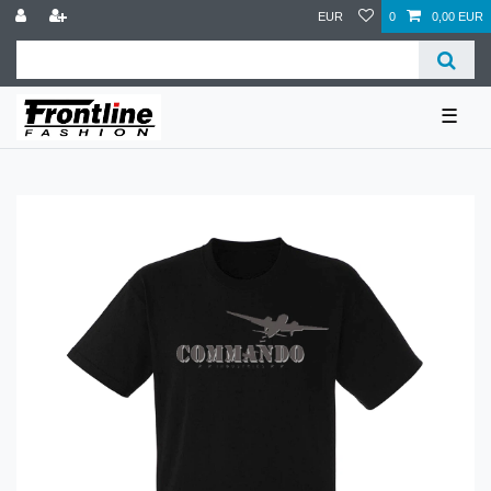
EUR
0
0,00 EUR
☰