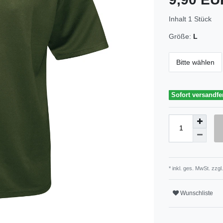
Inhalt
1
Stück
Größe:
L
Bitte wählen
Sofort versandfe
* inkl. ges. MwSt. zzgl.
Wunschliste