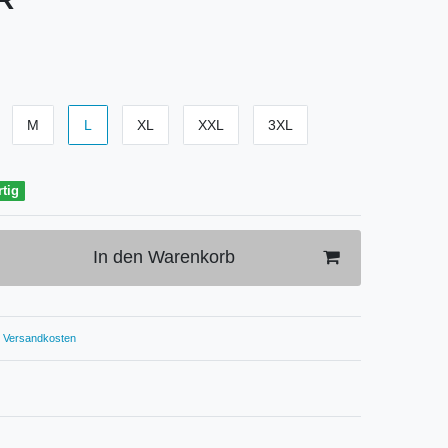
M
L
XL
XXL
3XL
rtig
In den Warenkorb
Versandkosten