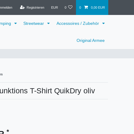
nmelden
Registrieren
EUR
0
0
0,00 EUR
mping
Streetwear
Accessoires / Zubehör
Original Armee
es
Funktions T-Shirt QuikDry oliv
*
UR