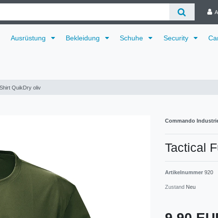
A
Ausrüstung
Bekleidung
Schuhe
Security
Ca
Shirt QuikDry oliv
Commando Industri
Tactical 
Artikelnummer
920
Zustand
Neu
9,90 E