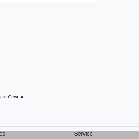
uktur Gewebe
es
Service