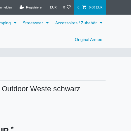
nmelden
Registrieren
EUR
0
0
0,00 EUR
mping
Streetwear
Accessoires / Zubehör
Original Armee
 Outdoor Weste schwarz
*
EUR