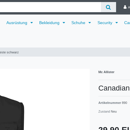
A
Ausrüstung
Bekleidung
Schuhe
Security
Ca
este schwarz
Mc Allister
Canadian
Artikelnummer
890
Zustand
Neu
29,90 