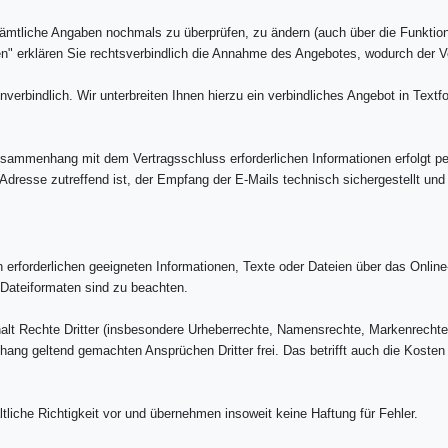
 sämtliche Angaben nochmals zu überprüfen, zu ändern (auch über die Funktio
en" erklären Sie rechtsverbindlich die Annahme des Angebotes, wodurch der
nverbindlich. Wir unterbreiten Ihnen hierzu ein verbindliches Angebot in Textf
usammenhang mit dem Vertragsschluss erforderlichen Informationen erfolgt pe
-Adresse zutreffend ist, der Empfang der E-Mails technisch sichergestellt und
ren erforderlichen geeigneten Informationen, Texte oder Dateien über das Onli
Dateiformaten sind zu beachten.
Inhalt Rechte Dritter (insbesondere Urheberrechte, Namensrechte, Markenrech
ang geltend gemachten Ansprüchen Dritter frei. Das betrifft auch die Kosten
tliche Richtigkeit vor und übernehmen insoweit keine Haftung für Fehler.