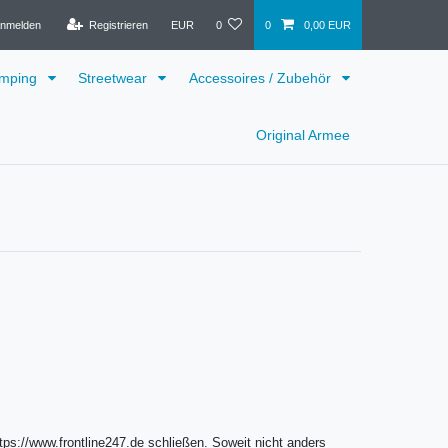
nmelden
Registrieren
EUR
0
0
0,00 EUR
mping
Streetwear
Accessoires / Zubehör
Original Armee
tps://www.frontline247.de schließen. Soweit nicht anders