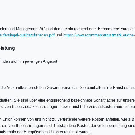
 Händlerbund Management AG und damit einhergehend dem Ecommerce Europe T
fersiegel-qualitatskriterien.pdf
und
https://www.ecommercetrustmark.eu/the-
eistung
inden sich im jeweiligen Angebot.
die Versandkosten stellen Gesamtpreise dar. Sie beinhalten alle Preisbestandt
thalten. Sie sind über eine entsprechend bezeichnete Schaltfläche auf unsere
 von Ihnen zusätzlich zu tragen, soweit nicht die versandkostenfreie Lieferu
en Union können von uns nicht zu vertretende weitere Kosten anfallen, wie z.
 die von Ihnen zu tragen sind. Entstandene Kosten der Geldübermittlung sind
r außerhalb der Europäischen Union veranlasst wurde.