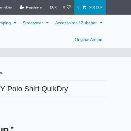
nmelden
Registrieren
EUR
0
0
0,00 EUR
mping
Streetwear
Accessoires / Zubehör
Original Armee
es
 Polo Shirt QuikDry
*
EUR