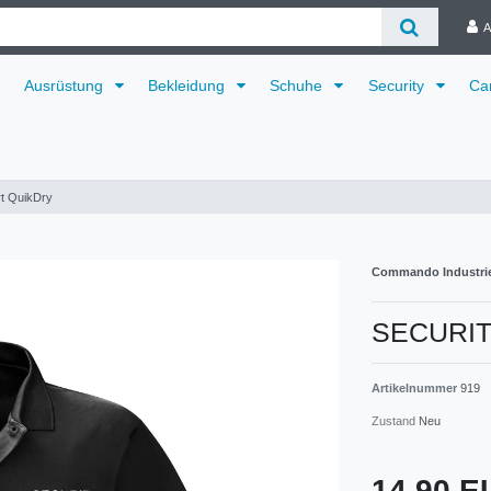
A
Ausrüstung
Bekleidung
Schuhe
Security
Ca
t QuikDry
Commando Industri
SECURITY
Artikelnummer
919
Zustand
Neu
14,90 