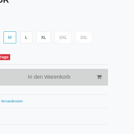
M
L
XL
XXL
3XL
frage
In den Warenkorb
Versandkosten