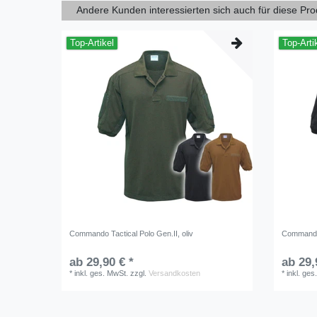
Andere Kunden interessierten sich auch für diese Pr
Top-Artikel
Top-Arti
Commando Tactical Polo Gen.II, oliv
Commando 
ab 29,90 € *
ab 29,
*
inkl. ges. MwSt.
zzgl.
Versandkosten
*
inkl. ges