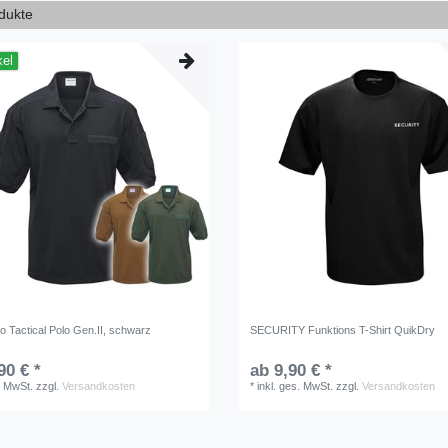
odukte
kel
Tactical Polo Gen.II, schwarz
SECURITY Funktions T-Shirt QuikDry
90 € *
ab 9,90 € *
. MwSt.
zzgl.
Versandkosten
*
inkl. ges. MwSt.
zzgl.
Versandkosten