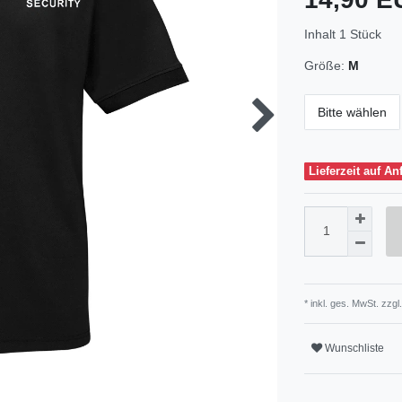
Inhalt
1
Stück
Größe:
M
Bitte wählen
Lieferzeit auf An
* inkl. ges. MwSt. zzgl.
Wunschliste