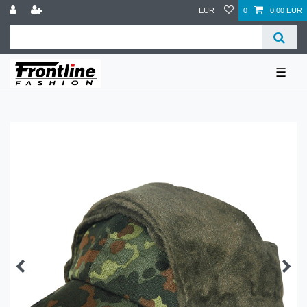
EUR
0
0,00 EUR
☰