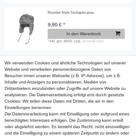
Russian Style Tschapka grau
9,90 € *
In den Warenkorb
*
inkl. ges. MwSt.
zzgl.
Versandkosten
Wir verwenden Cookies und ähnliche Technologien auf unserer
Information
Website und verarbeiten personenbezogene Daten von
Versand mit DHL weltweit
Besucher:innen unserer Webseite (z.B. IP-Adresse), um z.B.
Kostenloser Versand ab 40 €
Inhalte und Anzeigen zu personalisieren, Medien von
Lieferung an Paketstation
Drittanbietern einzubinden oder Zugriffe auf unsere Website zu
14 Tage Rückgaberecht
analysieren. Die Datenverarbeitung erfolgt erst durch gesetzte
Cookies. Wir teilen diese Daten mit Dritten, die wir in den
Wichtiges
Einstellungen benennen.
Datenschutz
Die Datenverarbeitung kann mit Einwilligung oder aufgrund eines
Impressum
berechtigten Interesses erfolgen. Die Zustimmung kann erteilt
Kontakt
oder abgelehnt werden. Es besteht das Recht, nicht einzuwilligen
AGB
und die Einwilligung zu einem späteren Zeitpunkt zu ändern oder