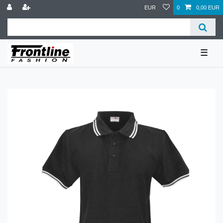
EUR
0
0,00 EUR
☰