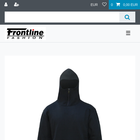
EUR
0
0,00 EUR
☰