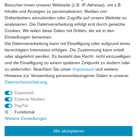
Versand mit DHL weltweit
Besucher:innen unserer Webseite (z.B. IP-Adresse), um z.B.
Kostenloser Versand ab 40 €
Inhalte und Anzeigen zu personalisieren, Medien von
Lieferung an Paketstation
Drittanbietern einzubinden oder Zugriffe auf unsere Website zu
14 Tage Rückgaberecht
analysieren. Die Datenverarbeitung erfolgt erst durch gesetzte
Cookies. Wir teilen diese Daten mit Dritten, die wir in den
Wichtiges
Einstellungen benennen.
Datenschutz
Die Datenverarbeitung kann mit Einwilligung oder aufgrund eines
Impressum
berechtigten Interesses erfolgen. Die Zustimmung kann erteilt
Kontakt
oder abgelehnt werden. Es besteht das Recht, nicht einzuwilligen
AGB
und die Einwilligung zu einem späteren Zeitpunkt zu ändern oder
zu widerrufen. Beachten Sie unser
Impressum
und weitere
Service
Hinweise zur Verwendung personenbezogener Daten in unserer
Zahlung und Versand
Daten­schutz­erklärung
.
Widerrufsrecht
Essenziell
Vertrag widerrufen
Externe Medien
Rücksendung
PayPal
Verpackung
Funktional
News
Weitere Einstellungen
Newsletter
Alle akzeptieren