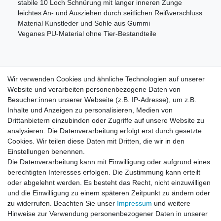
stabile 10 Loch Schnürung mit langer inneren Zunge
leichtes An- und Ausziehen durch seitlichen Reißverschluss
Material Kunstleder und Sohle aus Gummi
Veganes PU-Material ohne Tier-Bestandteile
Wir verwenden Cookies und ähnliche Technologien auf unserer
Information
Website und verarbeiten personenbezogene Daten von
Versand mit DHL weltweit
Besucher:innen unserer Webseite (z.B. IP-Adresse), um z.B.
Kostenloser Versand ab 40 €
Inhalte und Anzeigen zu personalisieren, Medien von
Lieferung an Paketstation
Drittanbietern einzubinden oder Zugriffe auf unsere Website zu
14 Tage Rückgaberecht
analysieren. Die Datenverarbeitung erfolgt erst durch gesetzte
Cookies. Wir teilen diese Daten mit Dritten, die wir in den
Wichtiges
Einstellungen benennen.
Datenschutz
Die Datenverarbeitung kann mit Einwilligung oder aufgrund eines
Impressum
berechtigten Interesses erfolgen. Die Zustimmung kann erteilt
Kontakt
oder abgelehnt werden. Es besteht das Recht, nicht einzuwilligen
AGB
und die Einwilligung zu einem späteren Zeitpunkt zu ändern oder
zu widerrufen. Beachten Sie unser
Impressum
und weitere
Service
Hinweise zur Verwendung personenbezogener Daten in unserer
Zahlung und Versand