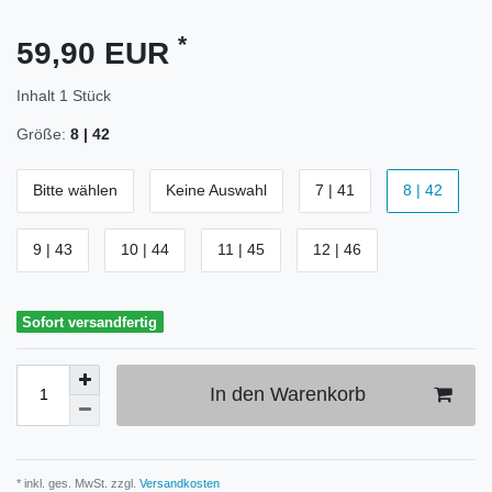
*
59,90 EUR
Inhalt
1
Stück
Größe:
8 | 42
Bitte wählen
Keine Auswahl
7 | 41
8 | 42
9 | 43
10 | 44
11 | 45
12 | 46
Sofort versandfertig
In den Warenkorb
* inkl. ges. MwSt. zzgl.
Versandkosten