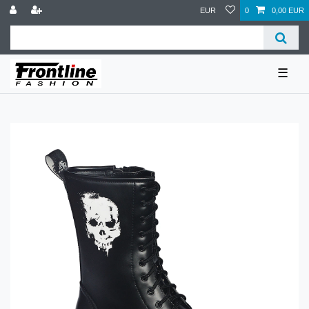
EUR
0
0,00 EUR
☰