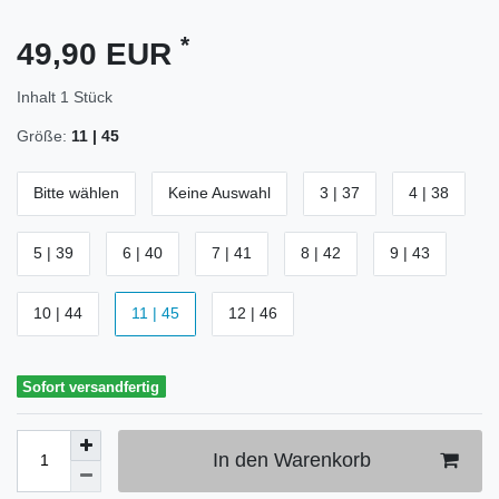
*
49,90 EUR
Inhalt
1
Stück
Größe:
11 | 45
Bitte wählen
Keine Auswahl
3 | 37
4 | 38
5 | 39
6 | 40
7 | 41
8 | 42
9 | 43
10 | 44
11 | 45
12 | 46
Sofort versandfertig
In den Warenkorb