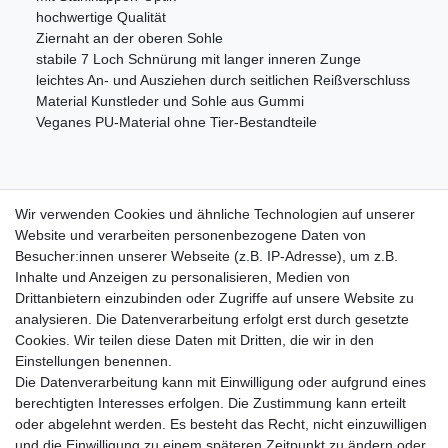
hochwertige Qualität
Ziernaht an der oberen Sohle
stabile 7 Loch Schnürung mit langer inneren Zunge
leichtes An- und Ausziehen durch seitlichen Reißverschluss
Material Kunstleder und Sohle aus Gummi
Veganes PU-Material ohne Tier-Bestandteile
Wir verwenden Cookies und ähnliche Technologien auf unserer
Information
Website und verarbeiten personenbezogene Daten von
Versand mit DHL weltweit
Besucher:innen unserer Webseite (z.B. IP-Adresse), um z.B.
Kostenloser Versand ab 40 €
Inhalte und Anzeigen zu personalisieren, Medien von
Lieferung an Paketstation
Drittanbietern einzubinden oder Zugriffe auf unsere Website zu
14 Tage Rückgaberecht
analysieren. Die Datenverarbeitung erfolgt erst durch gesetzte
Cookies. Wir teilen diese Daten mit Dritten, die wir in den
Wichtiges
Einstellungen benennen.
Datenschutz
Die Datenverarbeitung kann mit Einwilligung oder aufgrund eines
Impressum
berechtigten Interesses erfolgen. Die Zustimmung kann erteilt
Kontakt
oder abgelehnt werden. Es besteht das Recht, nicht einzuwilligen
AGB
und die Einwilligung zu einem späteren Zeitpunkt zu ändern oder