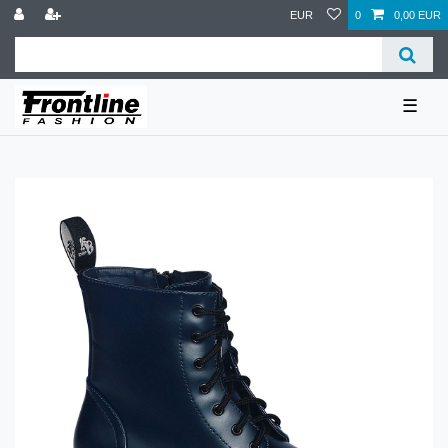
EUR
0
0,00 EUR
☰