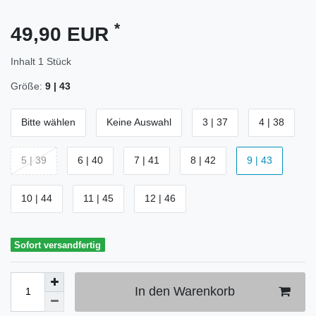
*
49,90 EUR
Inhalt
1
Stück
Größe:
9 | 43
Bitte wählen
Keine Auswahl
3 | 37
4 | 38
5 | 39
6 | 40
7 | 41
8 | 42
9 | 43
10 | 44
11 | 45
12 | 46
Sofort versandfertig
In den Warenkorb