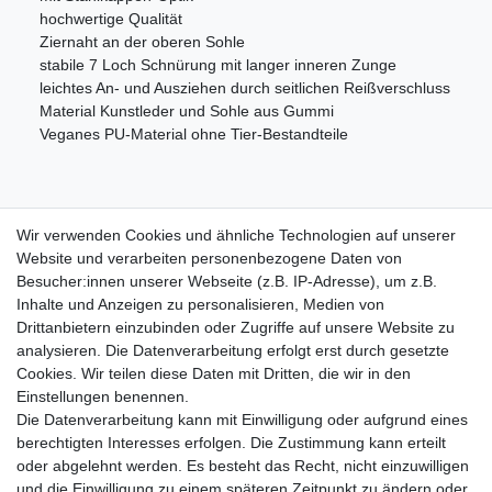
hochwertige Qualität
Ziernaht an der oberen Sohle
stabile 7 Loch Schnürung mit langer inneren Zunge
leichtes An- und Ausziehen durch seitlichen Reißverschluss
Material Kunstleder und Sohle aus Gummi
Veganes PU-Material ohne Tier-Bestandteile
Wir verwenden Cookies und ähnliche Technologien auf unserer
Information
Website und verarbeiten personenbezogene Daten von
Versand mit DHL weltweit
Besucher:innen unserer Webseite (z.B. IP-Adresse), um z.B.
Kostenloser Versand ab 40 €
Inhalte und Anzeigen zu personalisieren, Medien von
Lieferung an Paketstation
Drittanbietern einzubinden oder Zugriffe auf unsere Website zu
14 Tage Rückgaberecht
analysieren. Die Datenverarbeitung erfolgt erst durch gesetzte
Cookies. Wir teilen diese Daten mit Dritten, die wir in den
Wichtiges
Einstellungen benennen.
Datenschutz
Die Datenverarbeitung kann mit Einwilligung oder aufgrund eines
Impressum
berechtigten Interesses erfolgen. Die Zustimmung kann erteilt
Kontakt
oder abgelehnt werden. Es besteht das Recht, nicht einzuwilligen
AGB
und die Einwilligung zu einem späteren Zeitpunkt zu ändern oder