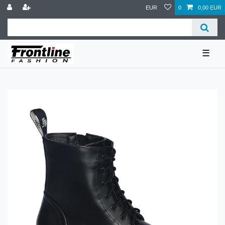
EUR
0
0,00 EUR
☰