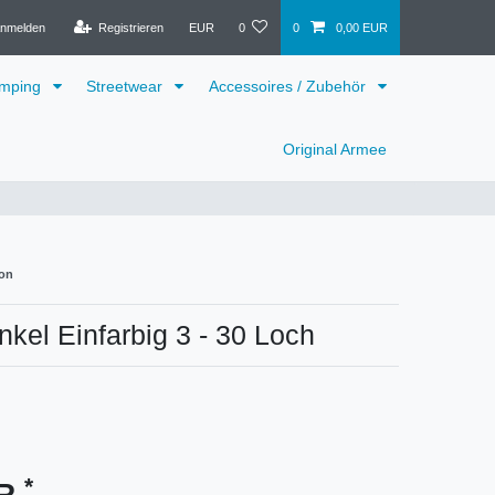
nmelden
Registrieren
EUR
0
0
0,00 EUR
mping
Streetwear
Accessoires / Zubehör
Original Armee
on
kel Einfarbig 3 - 30 Loch
*
UR