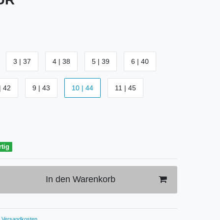
3 | 37
4 | 38
5 | 39
6 | 40
| 42
9 | 43
10 | 44
11 | 45
rtig
In den Warenkorb
Versandkosten