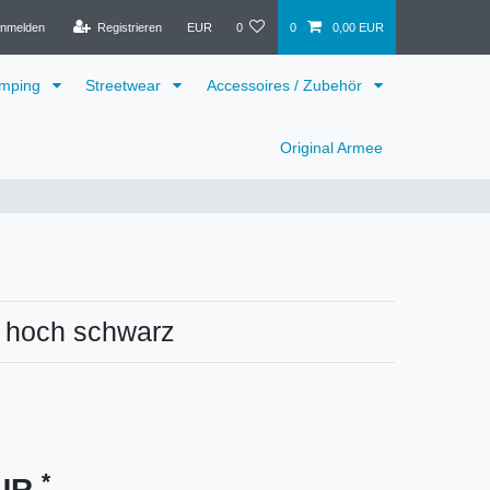
nmelden
Registrieren
EUR
0
0
0,00 EUR
mping
Streetwear
Accessoires / Zubehör
Original Armee
 hoch schwarz
*
EUR