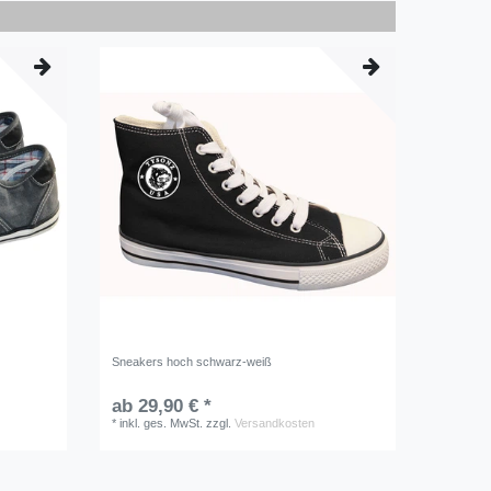
Sneakers hoch schwarz-weiß
ab 29,90 € *
*
inkl. ges. MwSt.
zzgl.
Versandkosten