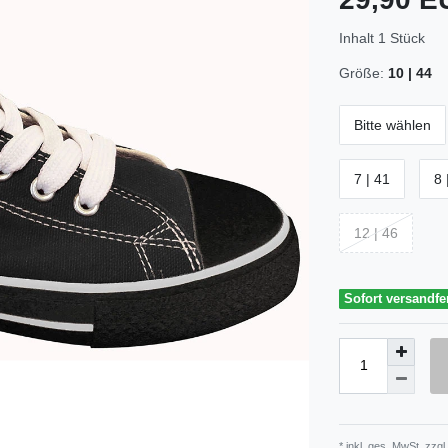
Inhalt
1
Stück
Größe:
10 | 44
Bitte wählen
7 | 41
8 
12 | 46
Sofort versandfe
* inkl. ges. MwSt. zzgl.