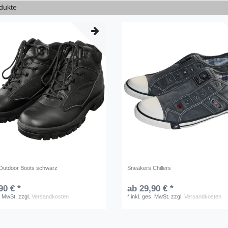
odukte
Outdoor Boots schwarz
Sneakers Chillers
90 € *
ab 29,90 € *
. MwSt.
zzgl.
Versandkosten
*
inkl. ges. MwSt.
zzgl.
Versandkosten