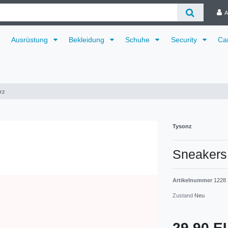
A
Ausrüstung
Bekleidung
Schuhe
Security
Ca
rz
Tysonz
Sneakers
Artikelnummer
1228
Zustand
Neu
29,90 