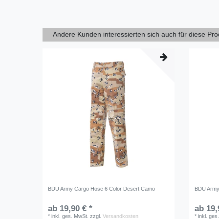
Andere Kunden interessierten sich auch für diese Pr
BDU Army Cargo Hose 6 Color Desert Camo
BDU Army
ab 19,90 € *
ab 19,
*
inkl. ges. MwSt.
zzgl.
Versandkosten
*
inkl. ges