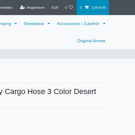
nmelden
Registrieren
EUR
0
0
0,00 EUR
mping
Streetwear
Accessoires / Zubehör
Original Armee
 Cargo Hose 3 Color Desert