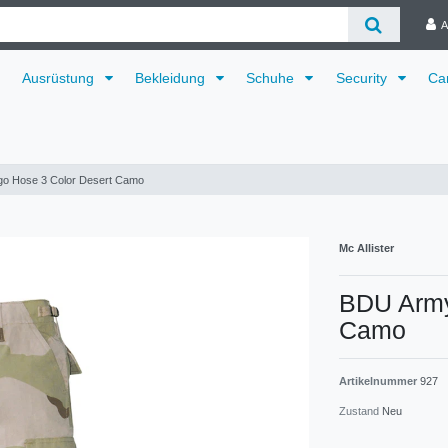
A
Ausrüstung
Bekleidung
Schuhe
Security
Ca
o Hose 3 Color Desert Camo
Mc Allister
BDU Army
Camo
Artikelnummer
927
Zustand
Neu