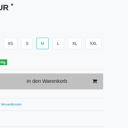
*
EUR
XS
S
M
L
XL
XXL
rtig
In den Warenkorb
Versandkosten