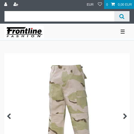
EUR
0
0,00 EUR
☰