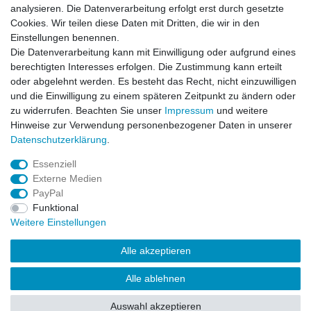
14 Tage Rückgaberecht
analysieren. Die Datenverarbeitung erfolgt erst durch gesetzte
Cookies. Wir teilen diese Daten mit Dritten, die wir in den
Wichtiges
Einstellungen benennen.
Datenschutz
Die Datenverarbeitung kann mit Einwilligung oder aufgrund eines
Impressum
berechtigten Interesses erfolgen. Die Zustimmung kann erteilt
Kontakt
oder abgelehnt werden. Es besteht das Recht, nicht einzuwilligen
AGB
und die Einwilligung zu einem späteren Zeitpunkt zu ändern oder
zu widerrufen. Beachten Sie unser
Impressum
und weitere
Service
Hinweise zur Verwendung personenbezogener Daten in unserer
Zahlung und Versand
Daten­schutz­erklärung
.
Widerrufsrecht
Essenziell
Vertrag widerrufen
Externe Medien
Rücksendung
PayPal
Verpackung
Funktional
News
Weitere Einstellungen
Newsletter
Alle akzeptieren
Alle ablehnen
© Copyright Frontline Fashion 2026 | Alle Rechte vorbehalten.
Auswahl akzeptieren