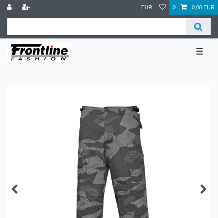
EUR
0
0,00 EUR
☰