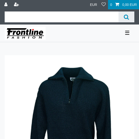
EUR
0
0,00 EUR
☰