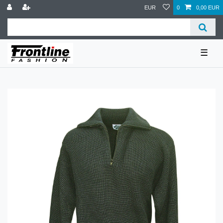
EUR
0
0,00 EUR
☰