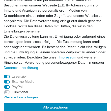
Website und verarbeiten personenbezogene Daten von
Versand mit DHL weltweit
Besucher:innen unserer Webseite (z.B. IP-Adresse), um z.B.
Kostenloser Versand ab 40 €
Inhalte und Anzeigen zu personalisieren, Medien von
Lieferung an Paketstation
Drittanbietern einzubinden oder Zugriffe auf unsere Website zu
14 Tage Rückgaberecht
analysieren. Die Datenverarbeitung erfolgt erst durch gesetzte
Cookies. Wir teilen diese Daten mit Dritten, die wir in den
Wichtiges
Einstellungen benennen.
Datenschutz
Die Datenverarbeitung kann mit Einwilligung oder aufgrund eines
Impressum
berechtigten Interesses erfolgen. Die Zustimmung kann erteilt
Kontakt
oder abgelehnt werden. Es besteht das Recht, nicht einzuwilligen
AGB
und die Einwilligung zu einem späteren Zeitpunkt zu ändern oder
zu widerrufen. Beachten Sie unser
Impressum
und weitere
Service
Hinweise zur Verwendung personenbezogener Daten in unserer
Zahlung und Versand
Daten­schutz­erklärung
.
Widerrufsrecht
Essenziell
Vertrag widerrufen
Externe Medien
Rücksendung
PayPal
Verpackung
Funktional
News
Weitere Einstellungen
Newsletter
Alle akzeptieren