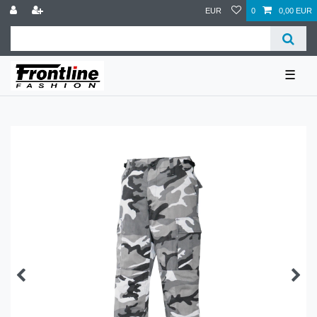
EUR
0
0,00 EUR
☰