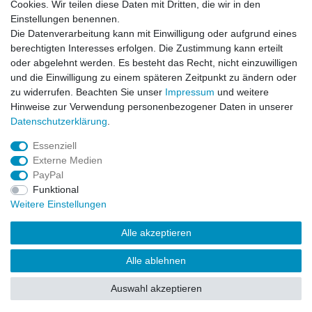
Cookies. Wir teilen diese Daten mit Dritten, die wir in den
Wichtiges
Einstellungen benennen.
Datenschutz
Die Datenverarbeitung kann mit Einwilligung oder aufgrund eines
Impressum
berechtigten Interesses erfolgen. Die Zustimmung kann erteilt
Kontakt
oder abgelehnt werden. Es besteht das Recht, nicht einzuwilligen
AGB
und die Einwilligung zu einem späteren Zeitpunkt zu ändern oder
zu widerrufen. Beachten Sie unser
Impressum
und weitere
Service
Hinweise zur Verwendung personenbezogener Daten in unserer
Zahlung und Versand
Daten­schutz­erklärung
.
Widerrufsrecht
Essenziell
Vertrag widerrufen
Externe Medien
Rücksendung
PayPal
Verpackung
Funktional
News
Weitere Einstellungen
Newsletter
Alle akzeptieren
Alle ablehnen
© Copyright Frontline Fashion 2026 | Alle Rechte vorbehalten.
Auswahl akzeptieren